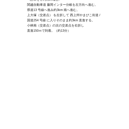
関越自動車道 藤岡インター分岐を左方向へ進む。
県道13 号線へ進み約3km 南へ進む。
上大塚（交差点） を左折して 西上州やまびこ街道 /
国道254 号線 に入りそのまま約3km 直進する。
小林南（交差点）の次の交差点を右折し
直進150ｍで到着。（約13分）